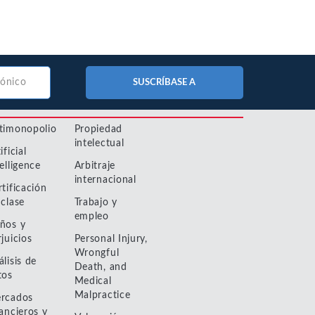
No-Poach
Exclusive
Vertical
Agreements
Telecomunicaciones y Redes
Contracts
Agreements
Pay-for-Delay
Transporte e Infraestructuras
SUSCRÍBASE A
timonopolio
Propiedad
intelectual
ificial
elligence
Arbitraje
internacional
rtificación
 clase
Trabajo y
empleo
ños y
juicios
Personal Injury,
Wrongful
lisis de
Death, and
tos
Medical
Malpractice
rcados
nancieros y