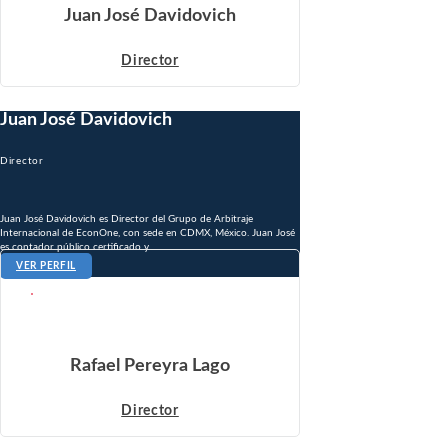
Juan José Davidovich
Director
Juan José Davidovich
Director
Juan José Davidovich es Director del Grupo de Arbitraje
Internacional de EconOne, con sede en CDMX, México. Juan José
es contador público certificado y...
VER PERFIL
Rafael Pereyra Lago
Director