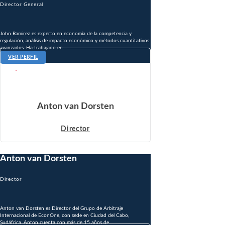
Director General
John Ramirez es experto en economía de la competencia y
regulación, análisis de impacto económico y métodos cuantitativos
avanzados. Ha trabajado en ...
VER PERFIL
Anton van Dorsten
Director
Anton van Dorsten
Director
Anton van Dorsten es Director del Grupo de Arbitraje
Internacional de EconOne, con sede en Ciudad del Cabo,
Sudáfrica. Anton cuenta con más de 15 años de...