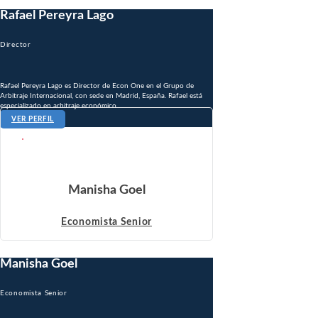
Rafael Pereyra Lago
Director
Rafael Pereyra Lago es Director de Econ One en el Grupo de
Arbitraje Internacional, con sede en Madrid, España. Rafael está
especializado en arbitraje económico...
VER PERFIL
Manisha Goel
Economista Senior
Manisha Goel
Economista Senior