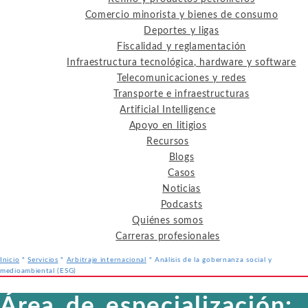
Comercio minorista y bienes de consumo
Deportes y ligas
Fiscalidad y reglamentación
Infraestructura tecnológica, hardware y software
Telecomunicaciones y redes
Transporte e infraestructuras
Artificial Intelligence
Apoyo en litigios
Recursos
Blogs
Casos
Noticias
Podcasts
Quiénes somos
Carreras profesionales
Inicio
"
Servicios
"
Arbitraje internacional
"
Análisis de la gobernanza social y
medioambiental (ESG)
Servicios
Industrias
Recursos
Área de especialización: