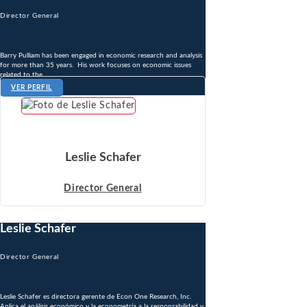
Director General
Barry Pulliam has been engaged in economic research and analysis
for more than 35 years. His work focuses on economic issues
related to the ...
VER PERFIL
Leslie Schafer
Director General
Leslie Schafer
Director General
Leslie Schafer es directora gerente de Econ One Research, Inc.
Aplica el análisis económico y la econometría a la responsabilidad y