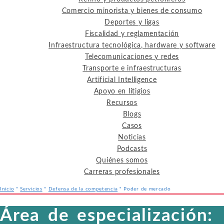
Comercio minorista y bienes de consumo
Deportes y ligas
Fiscalidad y reglamentación
Infraestructura tecnológica, hardware y software
Telecomunicaciones y redes
Transporte e infraestructuras
Artificial Intelligence
Apoyo en litigios
Recursos
Blogs
Casos
Noticias
Podcasts
Quiénes somos
Carreras profesionales
Inicio
"
Servicios
"
Defensa de la competencia
"
Poder de mercado
Servicios
Industrias
Recursos
Área de especialización: