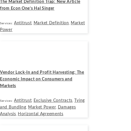
The Market Definition Trap: New Article
from Econ One’s Hal Singer
Antitrust
Market Definition
Market
Services:
,
,
Power
Blogs
Noviembre 18, 2025
Vendor Lock-In and Profit Harvesting: The
Economic Impact on Consumers and
Markets
Antitrust
Exclusive Contracts
Tying
Services:
,
,
and Bundling
Market Power
Damages
,
,
Analysis
Horizontal Agreements
,
Noticias