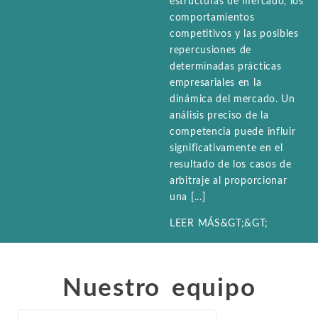
estructuras de mercado, los
empleo, y valoración y
la industria farmacéutica, etc.
Química
comportamientos
Propiedad intelectual
análisis financiero.
competitivos y las posibles
Energía eléctrica y
TODAS LAS
Arbitraje internacional
repercusiones de
gas natural
TODOS LOS
INDUSTRIAS
determinadas prácticas
SERVICIOS
Entretenimiento y
Trabajo y empleo
empresariales en la
ocio
dinámica del mercado. Un
Personal Injury, Wrong
análisis preciso de la
Medio ambiente
competencia puede influir
Valoración y análisis f
significativamente en el
Mercados
resultado de los casos de
financieros
arbitraje al proporcionar
una [...]
LEER MÁS&GT;&GT;
Nuestro equipo