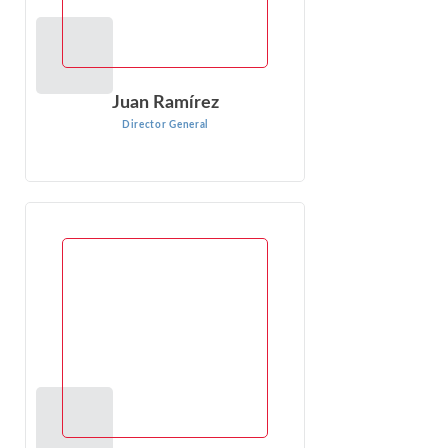
Juan Ramírez
Director General
Anton van Dorsten
Director
Anton van Dorsten es Director del Grupo de Arbitraje
Internacional de EconOne, con sede en Ciudad del Cabo,
Sudáfrica. Anton cuenta con más de 15 años de...
VER PERFIL