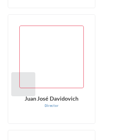
Juan José Davidovich
Director
Juan José Davidovich es Director del Grupo de Arbitraje
Internacional de EconOne, con sede en CDMX, México.
Juan José es contador público certificado y...
VER PERFIL
Juan José Davidovich
Director
Rafael Pereyra Lago