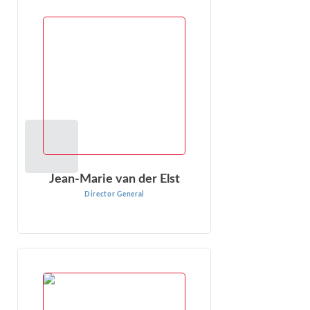
Jean-Marie van der Elst
Director General
Jean-Marie van der Elst es Director General de EconOne
Research Inc., dirige una práctica de Arbitraje
Internacional ...
VER PERFIL
Jean-Marie van der Elst
Director General
Jeffrey Leitzinger
Director General
Jeffrey Leitzinger es experto en economía de mercados,
fijación de precios, análisis de la competencia, valoración,
certificación colectiva y daños y perjuicios. Más de ...