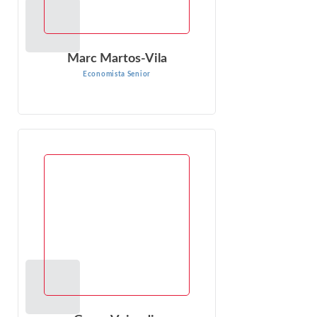
Marc Martos-Vila
Economista Senior
Goran Vojvodic
Economista Senior
Goran Vojvodic es Economista Senior en Econ One. Su
formación es en investigación operativa. El Dr. Vojvodic es
experto en análisis prescriptivo...
VER PERFIL