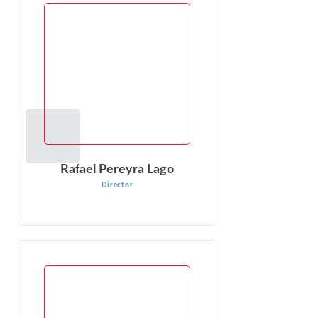
Director
Rafael Pereyra Lago es Director de Econ One en el Grupo
de Arbitraje Internacional, con sede en Madrid, España.
Rafael está especializado en arbitraje económico...
VER PERFIL
Rafael Pereyra Lago
Director
Manisha Goel
Economista Senior
Manisha Goel es economista sénior en Econ One. Cuenta
con casi dos décadas de experiencia en análisis
económico, econometría y ...
VER PERFIL