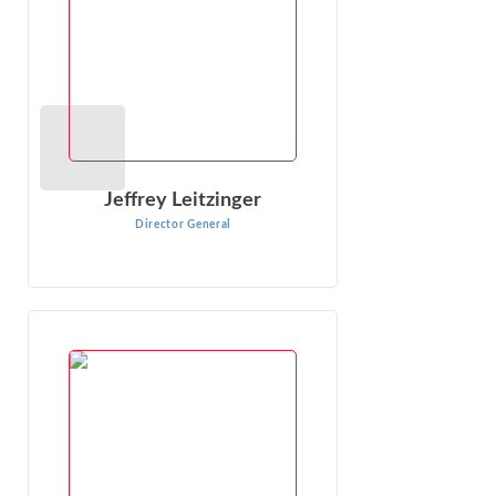
VER PERFIL
Jeffrey Leitzinger
Director General
Juan Ramírez
Director General
John Ramirez es experto en economía de la competencia
y regulación, análisis de impacto económico y métodos
cuantitativos avanzados. Ha trabajado en ...
VER PERFIL