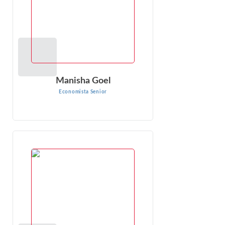
Manisha Goel
Economista Senior
Marc Martos-Vila
Economista Senior
Marc Martos-Vila es economista sénior de Econ One
Research. El Dr. Martos-Vila es experto en mercados
financieros, finanzas corporativas (incluyendo...
VER PERFIL