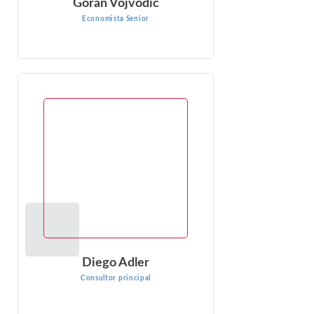
Goran Vojvodic
Economista Senior
Diego Adler
Consultor principal
Diego Adler es Director de EconOne Research Inc.,
responsable de asuntos actuariales, y es un actuario
reconocido internacionalmente. ...
VER PERFIL
Diego Adler
Consultor principal