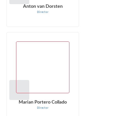
Anton van Dorsten
Director
Marian Portero Collado
Director
Marian Portero Collado es Directora del Grupo de
Arbitraje Internacional de Econ One, con sede en Florida
USA, como experta económico-financiera, ...
VER PERFIL
Marian Portero Collado
Director