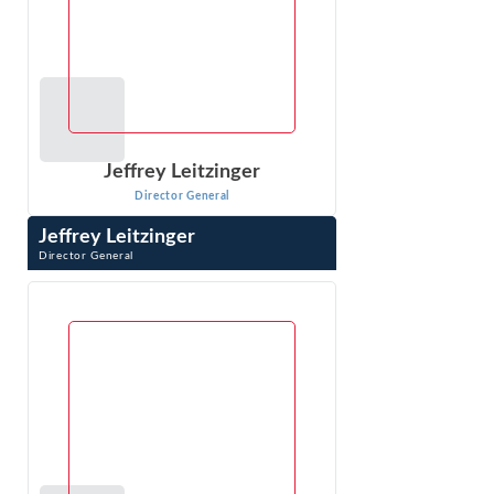
Jeffrey Leitzinger
Director General
Jeffrey Leitzinger
Director General
Jeffrey Leitzinger es experto en economía de mercados,
fijación de precios, análisis de la competencia, valoración,
certificación colectiva y daños y perjuicios. Más de ...
VER PERFIL