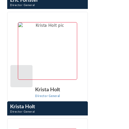
Eric Forister
Director General
Eric Forister es un Director General con experiencia
testifical en definición de mercado, poder de mercado y
daños y perjuicios. Su experiencia incluye ...
VER PERFIL
Krista Holt
Director General
Krista Holt
Director General
Krista Holt es directora gerente de Econ One Research,
Inc. Presta declaración en juicios sobre patentes, marcas,
secretos comerciales, derechos de autor, falsificación...