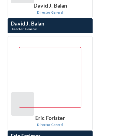
David J. Balan
Director General
David J. Balan
Director General
David J. Balan es un Director Gerente cuya práctica pro-
ejecución se especializa en el desarrollo y litigio de casos
antimonopolio. Antes de incorporarse a ...
VER PERFIL
Eric Forister
Director General