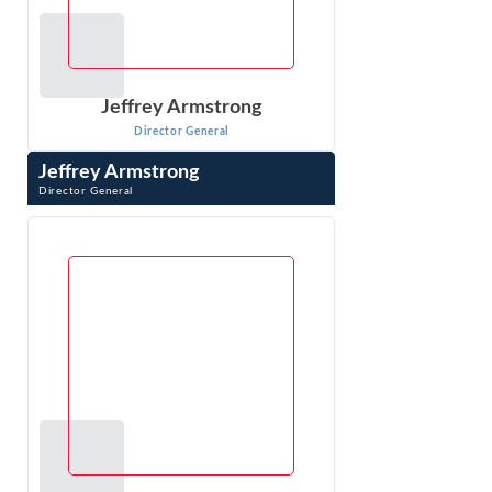
Jeffrey Armstrong
Director General
Jeffrey Armstrong
Director General
Jeffrey Armstrong is an economist in Econ One’s DC
office, has 20 years of experience in litigation consulting,
specializing in antitrust ...
VER PERFIL