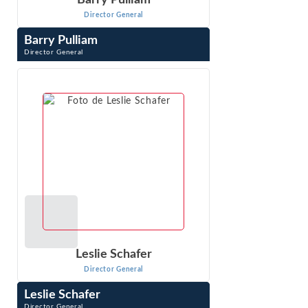
Barry Pulliam
Director General
Barry Pulliam
Director General
Barry Pulliam has been engaged in economic research and
analysis for more than 35 years. His work focuses on
economic issues related to the ...
VER PERFIL
Leslie Schafer
Director General
Leslie Schafer
Director General