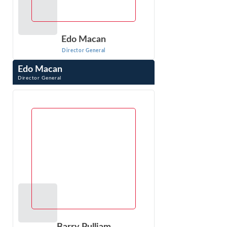
Edo Macan
Director General
Edo Macan
Director General
Edo Macan es Director General de Econ One Research
Inc. y experto internacional en análisis cuantitativo de ...
VER PERFIL