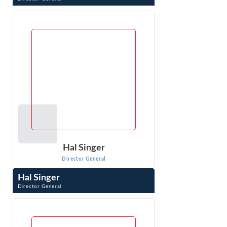
Leslie Schafer es directora gerente de Econ One Research,
Inc. Aplica el análisis económico y la econometría a la
responsabilidad y los daños...
VER PERFIL
Hal Singer
Director General
Hal Singer
Director General
Hal Singer es experto en defensa de la competencia,
protección del consumidor y regulación. Ha investigado,
publicado y testificado sobre asuntos relacionados con la
competencia...