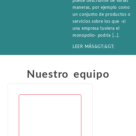
puede describirse de varias
empleo, y valoración y
la industria farmacéutica, etc.
Química
maneras, por ejemplo como
Propiedad intelectual
análisis financiero.
un conjunto de productos o
Energía eléctrica y
TODAS LAS
Arbitraje internacional
servicios sobre los que -si
gas natural
TODOS LOS
INDUSTRIAS
una empresa tuviera el
SERVICIOS
Entretenimiento y
Trabajo y empleo
monopolio- podría [...].
ocio
LEER MÁS&GT;&GT;
Personal Injury, Wrong
Medio ambiente
Valoración y análisis f
Mercados
Nuestro equipo
financieros