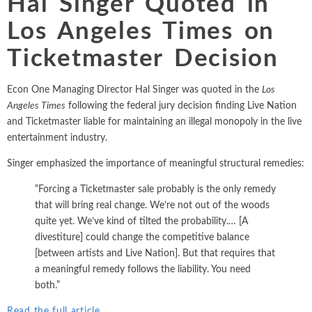
Hal Singer Quoted in
empleo, y valoración y
la industria farmacéutica, etc.
Química
Los Angeles Times on
Propiedad intelectual
análisis financiero.
Energía eléctrica y
TODAS LAS
Ticketmaster Decision
Arbitraje internacional
gas natural
TODOS LOS
INDUSTRIAS
SERVICIOS
Entretenimiento y
Econ One Managing Director Hal Singer was quoted in the
Trabajo y empleo
Los
ocio
Angeles Times
following the federal jury decision finding Live Nation
Personal Injury, Wrong
and Ticketmaster liable for maintaining an illegal monopoly in the live
Medio ambiente
entertainment industry.
Valoración y análisis f
Mercados
Singer emphasized the importance of meaningful structural remedies:
financieros
“Forcing a Ticketmaster sale probably is the only remedy
that will bring real change. We’re not out of the woods
quite yet. We’ve kind of tilted the probability.… [A
divestiture] could change the competitive balance
[between artists and Live Nation]. But that requires that
a meaningful remedy follows the liability. You need
both.”
Read the full article