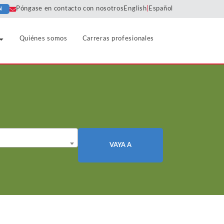
Póngase en contacto con nosotros
English
|
Español
N
Quiénes somos
Carreras profesionales
Farmacéutica
Horizontal
Algorithms
Predatory
Agreements
Sector inmobiliario
Pricing
urismo
Cartels
Liability
Refino y Productos Petrolíferos
Price
Class
Discrimination
Market
Comercio minorista y bienes de
Certification
VAYA A
 sociales
Definition
consumo
Price Fixing
Collusion
Market Power
Deportes y ligas
Tying and
Consulting
Bundling
Monopolization
Fiscalidad y reglamentación
Damages
ión y
Unfair
Monopsony
Infraestructura tecnológica,
Analysis
Competition
hardware y software