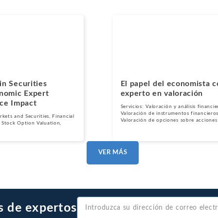
Metales y minería
Medio ambiente
Arbitraje internacional
Blogs
Recursos naturales
Mercados financieros
Noviembre 14, 2024
Trabajo y empleo
Petróleo
Alimentación y bebidas
Personal Injury, Wrongful Death, and Medical Malpractice
in Securities
El papel del economista 
Valoración y análisis financiero
onomic Expert
experto en valoración
ice Impact
Servicios:
Valoración y análisis financie
Valoración de instrumentos financiero
rkets and Securities
,
Financial
Valoración de opciones sobre acciones
,
Stock Option Valuation
,
VER MÁS
s de expertos