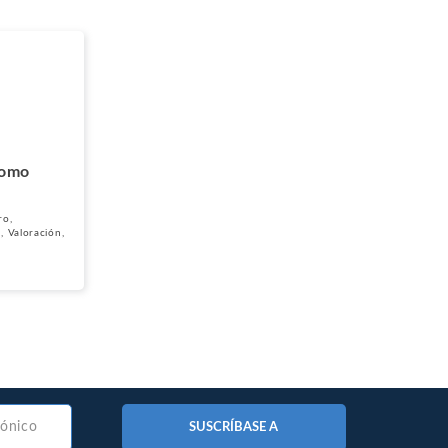
No-Poach
Exclusive
Vertical
Agreements
Telecomunicaciones y Redes
Contracts
Agreements
Pay-for-Delay
Transporte e Infraestructuras
como
ro
,
s
,
Valoración
,
SUSCRÍBASE A