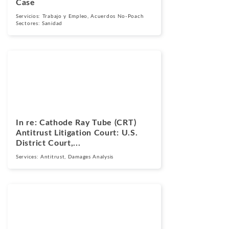
Case
Servicios:
Trabajo y Empleo
,
Acuerdos No-Poach
Sectores:
Sanidad
Casos
Marzo 17, 2026
In re: Cathode Ray Tube (CRT)
Antitrust Litigation Court: U.S.
District Court,...
Services:
Antitrust
,
Damages Analysis
Casos
Marzo 13, 2025