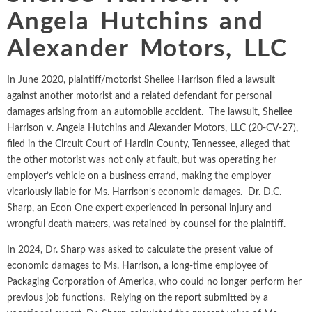
empleo, y valoración y
la industria farmacéutica, etc.
Química
Angela Hutchins and
Propiedad intelectual
análisis financiero.
Energía eléctrica y
TODAS LAS
Alexander Motors, LLC
Arbitraje internacional
gas natural
TODOS LOS
INDUSTRIAS
SERVICIOS
Entretenimiento y
In June 2020, plaintiff/motorist Shellee Harrison filed a lawsuit
Trabajo y empleo
ocio
against another motorist and a related defendant for personal
Personal Injury, Wrong
damages arising from an automobile accident. The lawsuit, Shellee
Medio ambiente
Harrison v. Angela Hutchins and Alexander Motors, LLC (20-CV-27),
Valoración y análisis f
filed in the Circuit Court of Hardin County, Tennessee, alleged that
Mercados
the other motorist was not only at fault, but was operating her
financieros
employer’s vehicle on a business errand, making the employer
vicariously liable for Ms. Harrison’s economic damages. Dr. D.C.
Sharp, an Econ One expert experienced in personal injury and
wrongful death matters, was retained by counsel for the plaintiff.
In 2024, Dr. Sharp was asked to calculate the present value of
economic damages to Ms. Harrison, a long-time employee of
Packaging Corporation of America, who could no longer perform her
previous job functions. Relying on the report submitted by a