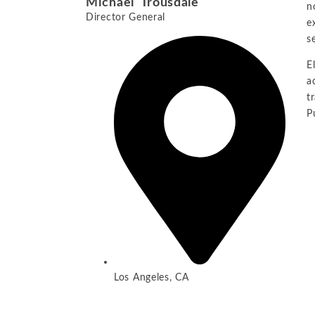
Michael Trousdale
n
Director General
e
s
E
a
t
P
Los Angeles, CA