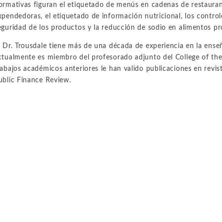
ormativas figuran el etiquetado de menús en cadenas de restauran
Metales y minería
Medio ambiente
xpendedoras, el etiquetado de información nutricional, los contro
Arbitraje internacional
eguridad de los productos y la reducción de sodio en alimentos p
Recursos naturales
Mercados financieros
Trabajo y empleo
l Dr. Trousdale tiene más de una década de experiencia en la ense
Petróleo
Alimentación y bebidas
ctualmente es miembro del profesorado adjunto del College of the 
Personal Injury, Wrongful Death, and Medical Malpractice
rabajos académicos anteriores le han valido publicaciones en revis
ublic Finance Review.
Valoración y análisis financiero