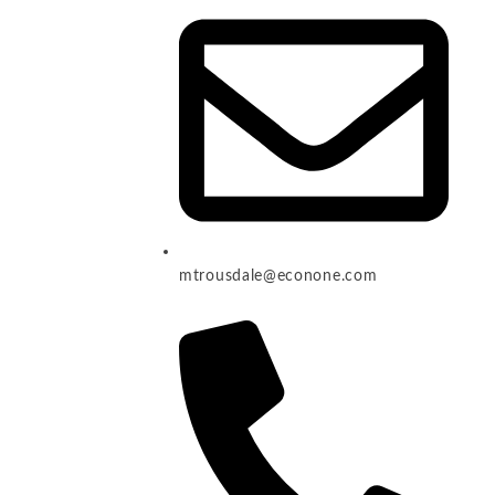
mtrousdale@econone.com