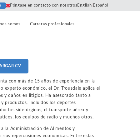
Póngase en contacto con nosotros
English
|
Español
N
nes somos
Carreras profesionales
Farmacéutica
Horizontal
Algorithms
Predatory
Agreements
Sector inmobiliario
ARGAR CV
Pricing
urismo
Cartels
Liability
Refino y Productos Petrolíferos
Price
nta con más de 15 años de experiencia en la
Class
Discrimination
Market
o experto económico, el Dr. Trousdale aplica el
Comercio minorista y bienes de
Certification
 sociales
Definition
s y daños en litigios. Ha asesorado tanto a
consumo
Price Fixing
Collusion
 productos, incluidos los deportes
Market Power
Deportes y ligas
oductos siderúrgicos, el transporte aéreo y
Tying and
Consulting
céuticos, los equipos de radio y muchos otros.
Bundling
Monopolization
Fiscalidad y reglamentación
Damages
ión y
 a la Administración de Alimentos y
Unfair
Monopsony
Infraestructura tecnológica,
Analysis
r sus repercusiones económicas. Entre estas
Competition
hardware y software