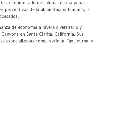
No-Poach
tes, el etiquetado de calorías en máquinas
Exclusive
Vertical
Agreements
les preventivos de la alimentación humana, la
Telecomunicaciones y Redes
Contracts
Agreements
rocesados.
Pay-for-Delay
Transporte e Infraestructuras
ñanza de economía a nivel universitario y
Canyons en Santa Clarita, California. Sus
tas especializadas como National Tax Journal y