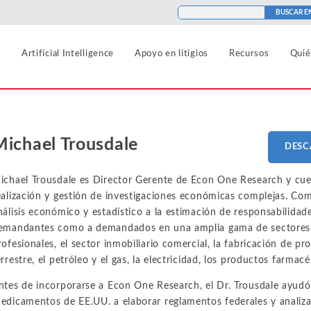
BUSCAR E
s
Artificial Intelligence
Apoyo en litigios
Recursos
Quié
Antimonopolio
Aeroespacial y defensa
Blogs
Sanidad
Michael Trousdale
DESC
Agricultura
Casos
Hostelería, viajes y t
Artificial Intelligence
Aerolíneas y aviación
Noticias
Seguros
ichael Trousdale es Director Gerente de Econ One Research y cue
Certificación de clase
ealización y gestión de investigaciones económicas complejas. Com
Automoción
Podcasts
Internet, nube y redes
nálisis económico y estadístico a la estimación de responsabilidade
Daños y perjuicios
Blockchain y criptomoneda
emandantes como a demandados en una amplia gama de sectores y
Ciencias de la vida
rofesionales, el sector inmobiliario comercial, la fabricación de pr
Análisis de datos
Química
Industria
errestre, el petróleo y el gas, la electricidad, los productos farma
Mercados financieros y valores
Energía eléctrica y gas natural
Medios de comunicac
ntes de incorporarse a Econ One Research, el Dr. Trousdale ayudó
entretenimiento
edicamentos de EE.UU. a elaborar reglamentos federales y analiza
Entretenimiento y ocio
Propiedad intelectual