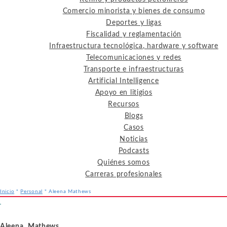
Comercio minorista y bienes de consumo
Deportes y ligas
Fiscalidad y reglamentación
Infraestructura tecnológica, hardware y software
Telecomunicaciones y redes
Transporte e infraestructuras
Artificial Intelligence
Apoyo en litigios
Recursos
Blogs
Casos
Noticias
Podcasts
Quiénes somos
Carreras profesionales
Inicio
"
Personal
"
Aleena Mathews
Servicios
Industrias
Recursos
Aleena Mathews