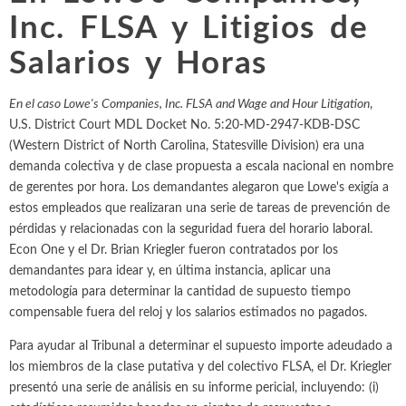
empleo, y valoración y
la industria farmacéutica, etc.
Química
Inc. FLSA y Litigios de
Propiedad intelectual
análisis financiero.
Energía eléctrica y
TODAS LAS
Salarios y Horas
Arbitraje internacional
gas natural
TODOS LOS
INDUSTRIAS
SERVICIOS
Entretenimiento y
En el caso Lowe's Companies, Inc. FLSA and Wage and Hour Litigation
Trabajo y empleo
,
ocio
U.S. District Court MDL Docket No. 5:20-MD-2947-KDB-DSC
Personal Injury, Wrong
(Western District of North Carolina, Statesville Division) era una
Medio ambiente
demanda colectiva y de clase propuesta a escala nacional en nombre
Valoración y análisis f
de gerentes por hora. Los demandantes alegaron que Lowe's exigía a
Mercados
estos empleados que realizaran una serie de tareas de prevención de
financieros
pérdidas y relacionadas con la seguridad fuera del horario laboral.
Econ One y el Dr. Brian Kriegler fueron contratados por los
demandantes para idear y, en última instancia, aplicar una
metodología para determinar la cantidad de supuesto tiempo
compensable fuera del reloj y los salarios estimados no pagados.
Para ayudar al Tribunal a determinar el supuesto importe adeudado a
los miembros de la clase putativa y del colectivo FLSA, el Dr. Kriegler
presentó una serie de análisis en su informe pericial, incluyendo: (i)