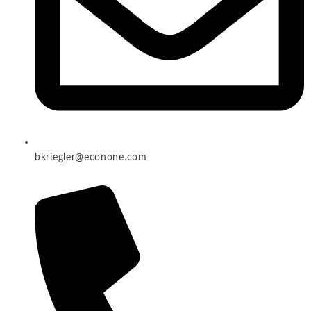
bkriegler@econone.com